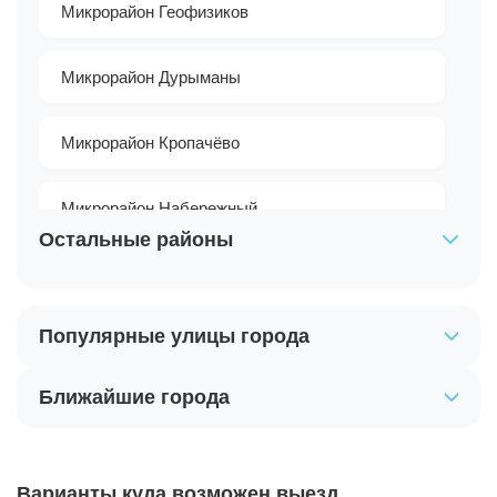
Микрорайон Геофизиков
Микрорайон Дурыманы
Микрорайон Кропачёво
Микрорайон Набережный
Остальные районы
Микрорайон Околица
Популярные улицы города
Микрорайон Петрищево
Ближайшие города
Микрорайон Сёмино
Микрорайон Усольский
Варианты куда возможен выезд