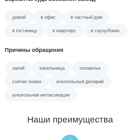
Посёлок №24
домой
в офис
в частный дом
Посёлок Баскакова
в гостиницу
в квартиру
в сауну/баню
Посёлок Беленина
Причины обращения
Посёлок Дурино
запой
капельница
похмелье
снятие ломки
алкогольный делирий
Посёлок Ерёмина
алкогольная интоксикация
Посёлок Заполье
Наши преимущества
Посёлок Зырянка
Посёлок имени Чкалова