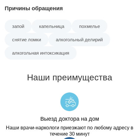
Посёлок Беленина
Причины обращения
Посёлок Дурино
запой
капельница
похмелье
снятие ломки
алкогольный делирий
Посёлок Ерёмина
алкогольная интоксикация
Посёлок Заполье
Наши преимущества
Посёлок Зырянка
Посёлок имени Чкалова
Посёлок Круглый Рудник
Выезд доктора на дом
Наши врачи-наркологи приезжают по любому адресу в
течение 30 минут
Посёлок Нартовка