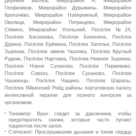
Деревня Быгель, Микрорайон А, Микрорайон
Геофизиков, Микрорайон Дурыманы, Микрорайон
Кропачёво, Микрорайон Набережный, Микрорайон
Околица, Микрорайон Петрищево, Микрорайон
Сёмино, Микрорайон Усольский, Посёлок №24,
Посёлок Баскакова, Посёлок Беленина, Посёлок
Дурино, Посёлок Ерёмина, Посёлок Заполье, Посёлок
Зырянка, Посёлок имени Чкалова, Посёлок Круглый
Рудник, Посёлок Нартовка, Посёлок Нижняя Зырянка,
Посёлок Новое Суханово, Посёлок Пермяково,
Посёлок Совхоз, Посёлок Суханово, Посёлок
Чашкинцы, Посёлок Чащино, Посёлок Шарапы,
Посёлок Яйвинский Рейд районы портативную палату
интенсивной терапии для полного контроля за
организмом.
Тонометр: Врач следит за давлением, чтобы
предотвратить скачки, которые часто пугают
пациентов после запоя.
Стетоскоп: Прослушивание дыхания и тонов сердца