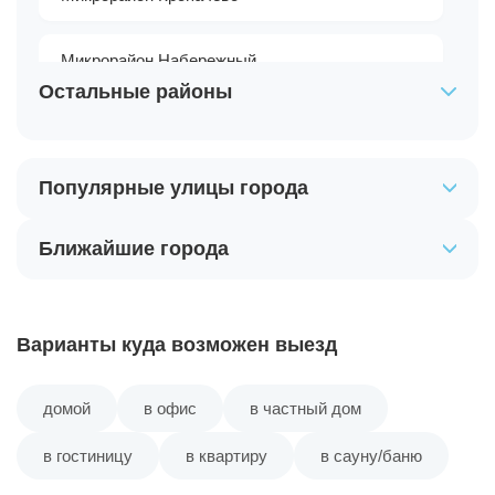
Микрорайон Набережный
Остальные районы
Микрорайон Околица
Популярные улицы города
Микрорайон Петрищево
Ближайшие города
Микрорайон Сёмино
Микрорайон Усольский
Варианты куда возможен выезд
Посёлок №24
домой
в офис
в частный дом
Посёлок Баскакова
в гостиницу
в квартиру
в сауну/баню