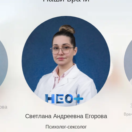
ова
Врач
Светлана Андреевна Егорова
Психолог-сексолог