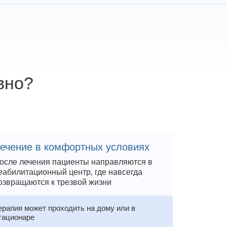
ь
, Вы даёте своё
льных данных
вно?
ечение в комфортных условиях
осле лечения пациенты направляются в
еабилитационный центр, где навсегда
озвращаются к трезвой жизни
ерапия может проходить на дому или в
тационаре