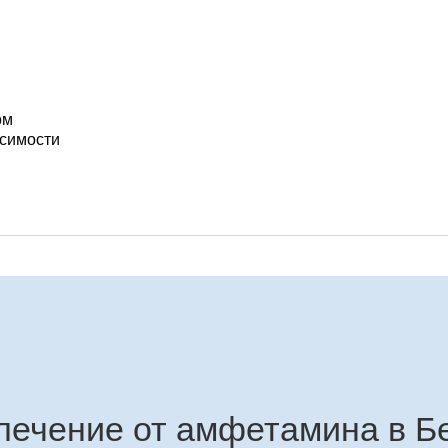
ом
исимости
лечение от амфетамина в Б