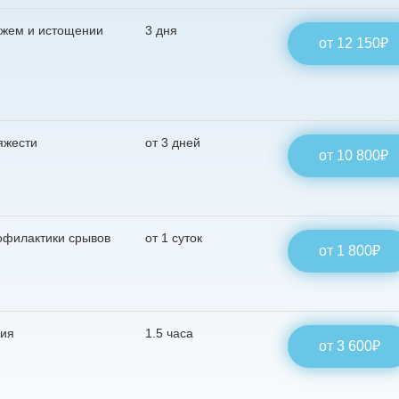
ажем и истощении
3 дня
от 12 150₽
яжести
от 3 дней
от 10 800₽
платную
офилактики срывов
от 1 суток
от 1 800₽
со специалистом
нут
ния
1.5 часа
от 3 600₽
ь