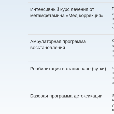
Г
Интенсивный курс лечения от
с
метамфетамина «Мед-коррекция»
г
п
с
К
Амбулаторная программа
к
восстановления
н
п
К
Реабилитация в стационаре (сутки)
н
п
и
В
Базовая программа детоксикации
т
у
т