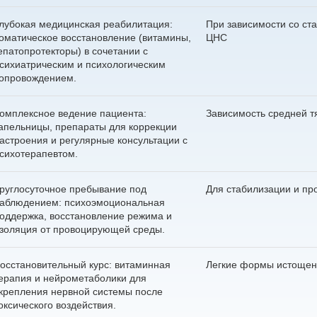
лубокая медицинская реабилитация:
При зависимости со ст
оматическое восстановление (витамины,
ЦНС
епатопротекторы) в сочетании с
сихиатрическим и психологическим
опровождением.
омплексное ведение пациента:
Зависимость средней т
апельницы, препараты для коррекции
астроения и регулярные консультации с
сихотерапевтом.
Получите бес
руглосуточное пребывание под
Для стабилизации и пр
консультацию
Выберите свой город
аблюдением: психоэмоциональная
Задайте ваш вопрос
Оставить отзыв
Найдем все, что вам нужно
оддержка, восстановление режима и
Оставьте заявку для связи 
золяция от провоцирующей среды.
Вызвать врача
Вызвать нарколога
Оставьте заявку!
Оставьте заявку!
Приедем на дом за 30 ми
осстановительный курс: витаминная
Легкие формы истоще
Оставьте заявку и мы перезвоним в течние одной
Выезжаем круглосуточно
И мы перезвоним в течение одной минуты
И мы перезвоним в течение одной минуты
И мы перезвоним в течение одной минуты
ерапия и нейрометаболики для
Чаще всего ищут:
минуты
Гарантируем анонимност
крепления нервной системы после
оксического воздействия.
Вывод из запоя