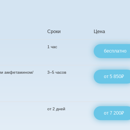
Сроки
Цена
1 час
бесплатно
ции амфетамином/
3–5 часов
от 5 850₽
от 2 дней
от 7 200₽