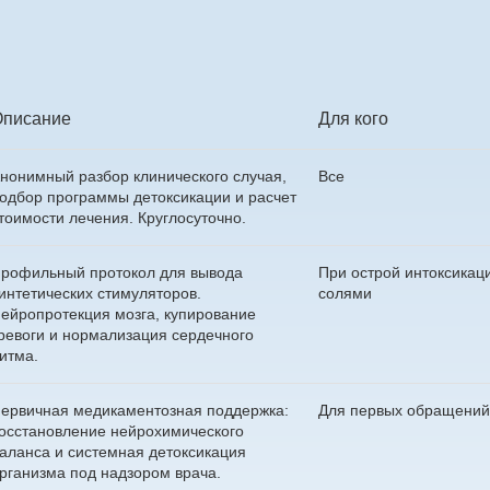
Описание
Для кого
нонимный разбор клинического случая,
Все
одбор программы детоксикации и расчет
тоимости лечения. Круглосуточно.
рофильный протокол для вывода
При острой интоксика
интетических стимуляторов.
солями
ейропротекция мозга, купирование
ревоги и нормализация сердечного
итма.
ервичная медикаментозная поддержка:
Для первых обращений
осстановление нейрохимического
аланса и системная детоксикация
рганизма под надзором врача.