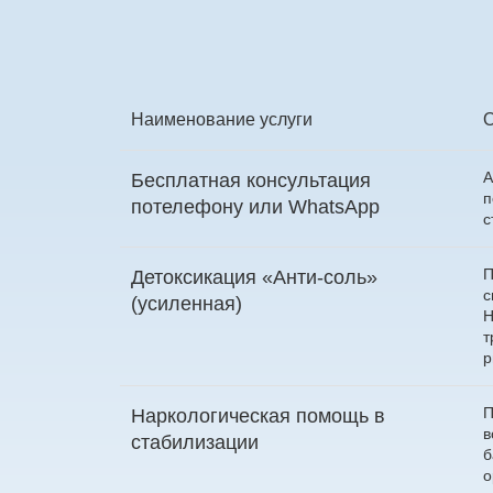
Наименование услуги
А
Бесплатная консультация
п
по
телефону
или
WhatsApp
с
П
Детоксикация «Анти-соль»
с
(усиленная)
Н
т
р
П
Наркологическая помощь в
в
стабилизации
б
о