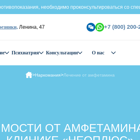
отивопоказания, необходимо проконсультироваться со спе
+7 (800) 200-
резники,
Ленина, 47
ие
Психиатрия
Консультации
О нас
Наркомания
Лечение от амфетамина
МОСТИ ОТ АМФЕТАМИНА