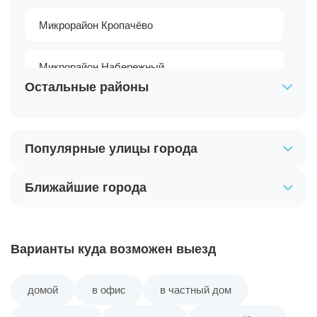
Микрорайон Кропачёво
Микрорайон Набережный
Остальные районы
Микрорайон Околица
Популярные улицы города
Микрорайон Петрищево
Ближайшие города
Микрорайон Сёмино
Микрорайон Усольский
Варианты куда возможен выезд
Посёлок №24
домой
в офис
в частный дом