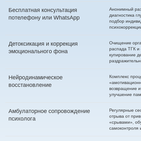
Анонимный раз
Бесплатная консультация
диагностика гл
по
телефону
или
WhatsApp
подбор индиви
психокоррекци
Очищение орга
Детоксикация и коррекция
распада ТГК и
эмоционального фона
купирование д
раздражительн
Комплекс проц
Нейродинамическое
«амотивационн
восстановление
возвращение и
улучшение пам
Регулярные сес
Амбулаторное сопровождение
отрыва от прив
психолога
«срывами», об
самоконтроля и