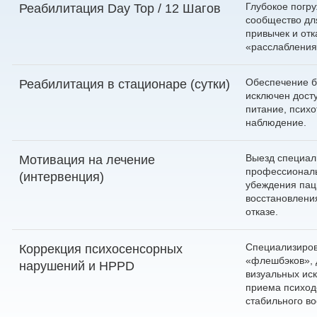
Глубокое погр
Реабилитация Day Top / 12 Шагов
сообщество дл
привычек и отк
«расслабления»
Обеспечение б
Реабилитация в стационаре (сутки)
исключен досту
питание, псих
наблюдение.
Выезд специал
Мотивация на лечение
профессиональ
(интервенция)
убеждения пац
восстановлени
отказе.
Специализиров
Коррекция психосенсорных
«флешбэков», 
нарушений и HPPD
визуальных ис
приема психод
стабильного во